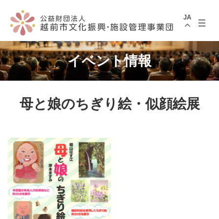
コ
ナ
ン
ビ
JA
テ
ゲ
ン
ー
ツ
シ
へ
ョ
ス
ン
イベント情報
キ
に
ッ
移
プ
動
母と娘のちぎり絵・似顔絵展