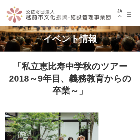
コ
ナ
ン
ビ
JA
テ
ゲ
ン
ー
ツ
シ
へ
ョ
ス
ン
イベント情報
キ
に
ッ
移
プ
動
「私立恵比寿中学秋のツアー
2018～9年目、義務教育からの
卒業～」