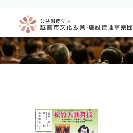
コ
ナ
ン
ビ
テ
ゲ
ン
ー
ツ
シ
へ
ョ
ス
ン
キ
に
ッ
移
プ
動