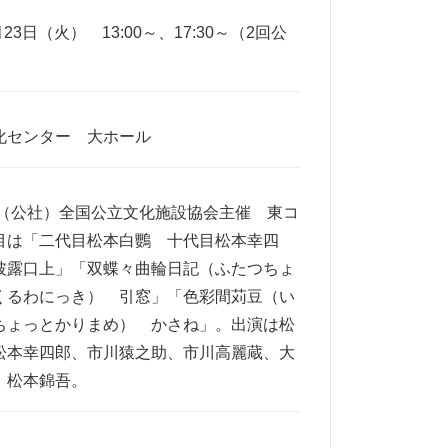
月23日（火） 13:00～、17:30～（2回公
化センター 大ホール
年度（公社）全国公立文化施設協会主催 東コ
目は「二代目松本白鸚 十代目松本幸四
披露口上」「双蝶々曲輪日記（ふたつちょ
くるわにっき） 引窓」「色彩間苅豆（い
ちょっとかりまめ） かさね」。出演は松
松本幸四郎、市川猿之助、市川高麗蔵、大
、松本錦吾。