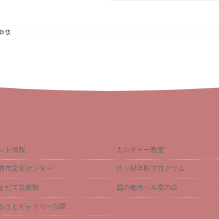
舞伎
ント情報
カルチャー教室
前市文化センター
八ッ杉体験プログラム
まだて芸術館
越の都ホール友の会
るさとギャラリー叔羅