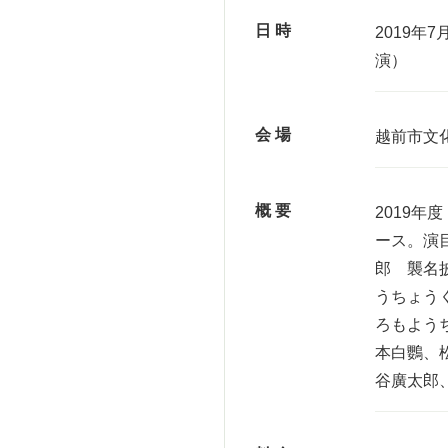
日 時
2019年7
演）
会 場
越前市文
概 要
2019
ース。演
郎 襲名
うちょう
ろもよう
本白鸚、
谷廣太郎