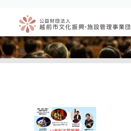
コ
ナ
ン
ビ
テ
ゲ
ン
ー
ツ
シ
へ
ョ
ス
ン
キ
に
ッ
移
プ
動