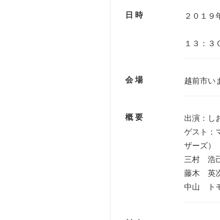
日 時
２０１９
１３：３
会 場
越前市い
概 要
出演：しお
ゲスト：
ザーズ）
三村 浩
藤木 英
中山 ト