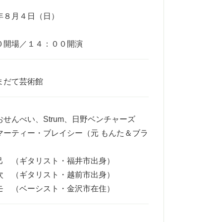
年８月４日（日）
０開場／１４：００開演
まだて芸術館
せんべい、Strum、日野ベンチャーズ
マーティー・ブレイシー（元 もんた＆ブラ
己 （ギタリスト・福井市出身）
次 （ギタリスト・越前市出身）
モ （ベーシスト・金沢市在住）