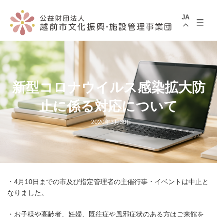
コ
ナ
ン
ビ
JA
テ
ゲ
ン
ー
ツ
シ
へ
ョ
ス
ン
キ
に
ッ
移
プ
動
新型コロナウイルス感染拡大防
止に係る対応について
2020年3月30日
・4月10日までの市及び指定管理者の主催行事・イベントは中止と
なりました。
・お子様や高齢者、妊婦、既往症や風邪症状のある方はご来館を