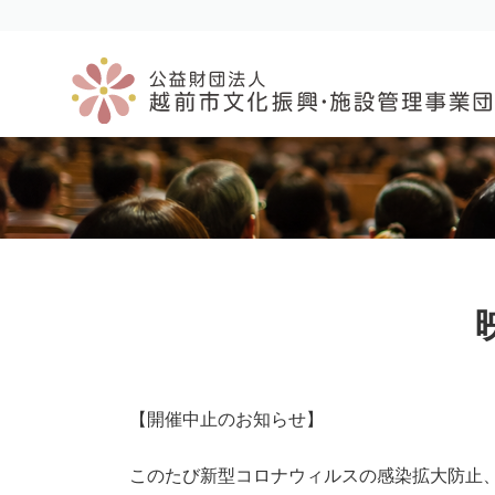
コ
ナ
ン
ビ
テ
ゲ
ン
ー
ツ
シ
へ
ョ
ス
ン
キ
に
ッ
移
プ
動
【開催中止のお知らせ】
このたび新型コロナウィルスの感染拡大防止