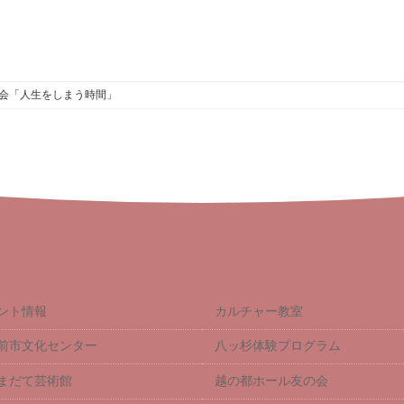
会「人生をしまう時間」
ント情報
カルチャー教室
前市文化センター
八ッ杉体験プログラム
まだて芸術館
越の都ホール友の会