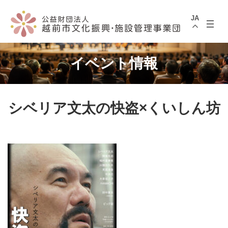
コ
ナ
ン
ビ
JA
テ
ゲ
ン
ー
ツ
シ
へ
ョ
ス
ン
イベント情報
キ
に
ッ
移
プ
動
シベリア文太の快盗×くいしん坊