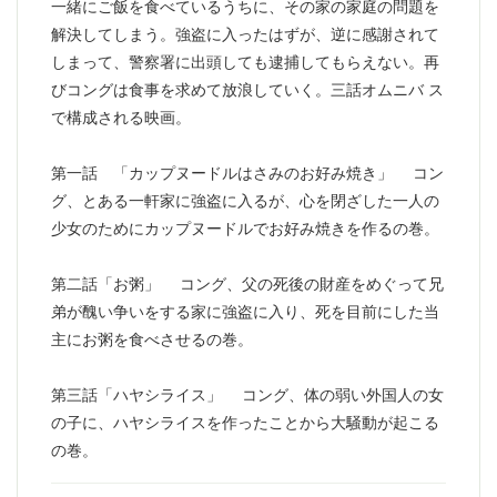
一緒にご飯を食べているうちに、その家の家庭の問題を
解決してしまう。強盗に入ったはずが、逆に感謝されて
しまって、警察署に出頭しても逮捕してもらえない。再
びコングは食事を求めて放浪していく。三話オムニバ ス
で構成される映画。
第一話 「カップヌードルはさみのお好み焼き」 コン
グ、とある一軒家に強盗に入るが、心を閉ざした一人の
少女のためにカップヌードルでお好み焼きを作るの巻。
第二話「お粥」 コング、父の死後の財産をめぐって兄
弟が醜い争いをする家に強盗に入り、死を目前にした当
主にお粥を食べさせるの巻。
第三話「ハヤシライス」 コング、体の弱い外国人の女
の子に、ハヤシライスを作ったことから大騒動が起こる
の巻。