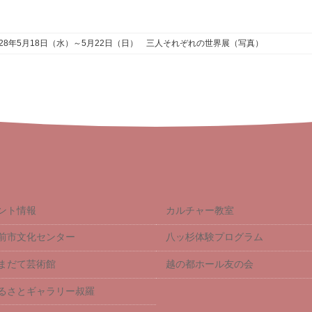
28年5月18日（水）～5月22日（日） 三人それぞれの世界展（写真）
ント情報
カルチャー教室
前市文化センター
八ッ杉体験プログラム
まだて芸術館
越の都ホール友の会
るさとギャラリー叔羅