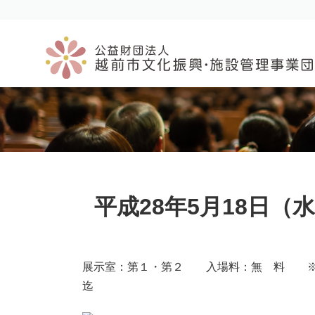
コ
ナ
ン
ビ
テ
ゲ
ン
ー
ツ
シ
へ
ョ
ス
ン
キ
に
ッ
移
プ
動
平成28年5月18日
展示室：第１・第２ 入場料：無 料 ※最
迄