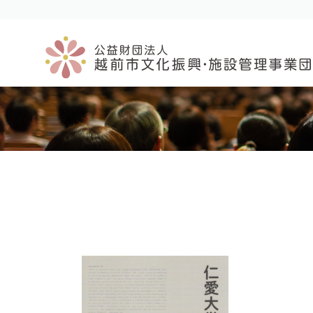
コ
ナ
ン
ビ
テ
ゲ
ン
ー
ツ
シ
へ
ョ
ス
ン
キ
に
ッ
移
プ
動