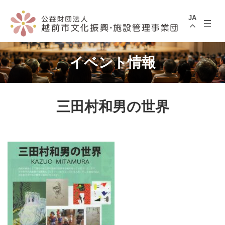
コ
ナ
ン
ビ
JA
テ
ゲ
ン
ー
ツ
シ
へ
ョ
ス
ン
イベント情報
キ
に
ッ
移
プ
動
三田村和男の世界