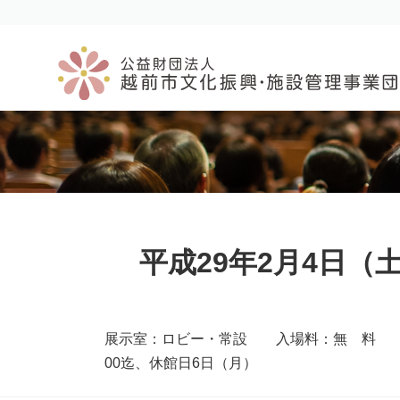
コ
ナ
ン
ビ
テ
ゲ
ン
ー
ツ
シ
へ
ョ
ス
ン
キ
に
ッ
移
プ
動
平成29年2月4日（
展示室：ロビー・常設 入場料：無 料 
00迄、休館日6日（月）