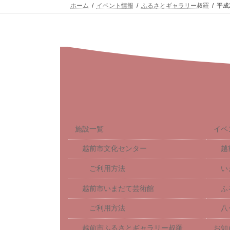
ホーム
イベント情報
ふるさとギャラリー叔羅
平成
施設一覧
イベ
越前市文化センター
越
ご利用方法
い
越前市いまだて芸術館
ふ
ご利用方法
八
越前市ふるさとギャラリー叔羅
お知