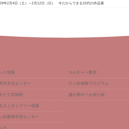
29年2月4日（土）～2月12日（日） 今だからできる10代の作品展
ント情報
カルチャー教室
前市文化センター
八ッ杉体験プログラム
まだて芸術館
越の都ホール友の会
るさとギャラリー叔羅
ッ杉森林学習センター
らせ