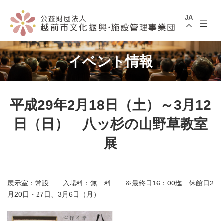
コ
ナ
ン
ビ
JA
テ
ゲ
ン
ー
ツ
シ
へ
ョ
ス
ン
イベント情報
キ
に
ッ
移
プ
動
平成29年2月18日（土）～3月12
日（日） 八ッ杉の山野草教室
展
展示室：常設 入場料：無 料 ※最終日16：00迄 休館日2
月20日・27日、3月6日（月）