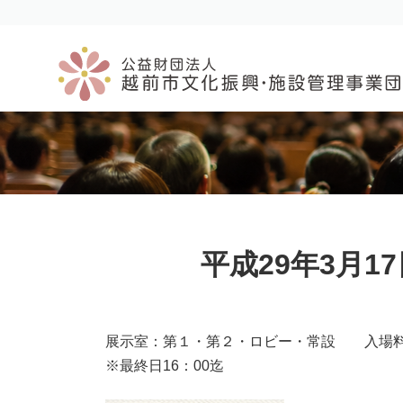
コ
ナ
ン
ビ
テ
ゲ
ン
ー
ツ
シ
へ
ョ
ス
ン
キ
に
ッ
移
プ
動
平成29年3月1
展示室：第１・第２・ロビー・常設 入
※最終日16：00迄