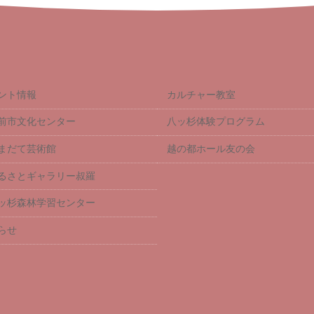
ント情報
カルチャー教室
前市文化センター
八ッ杉体験プログラム
まだて芸術館
越の都ホール友の会
るさとギャラリー叔羅
ッ杉森林学習センター
らせ