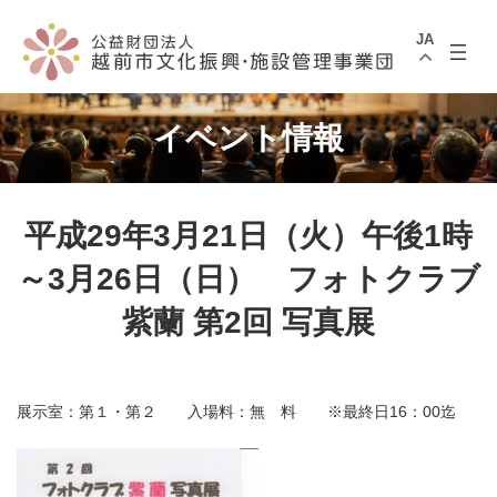
コ
ナ
ン
ビ
JA
テ
ゲ
ン
ー
ツ
シ
へ
ョ
ス
ン
イベント情報
キ
に
ッ
移
プ
動
平成29年3月21日（火）午後1時
～3月26日（日） フォトクラブ
紫蘭 第2回 写真展
展示室：第１・第２ 入場料：無 料 ※最終日16：00迄