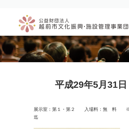
コ
ナ
ン
ビ
テ
ゲ
ン
ー
ツ
シ
へ
ョ
ス
ン
キ
に
ッ
移
プ
動
平成29年5月31
展示室：第１・第２ 入場料：無 料 ※最
迄