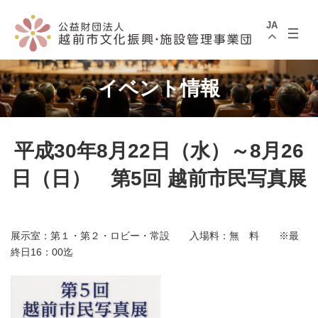
コ
ナ
ン
ビ
JA
テ
ゲ
ン
ー
ツ
シ
へ
ョ
ス
ン
イベント情報
キ
に
ッ
移
プ
動
平成30年8月22日（水）～8月26
日（日） 第5回 越前市民写真展
展示室：第１・第２・ロビー・常設 入場料：無 料 ※最
終日16：00迄