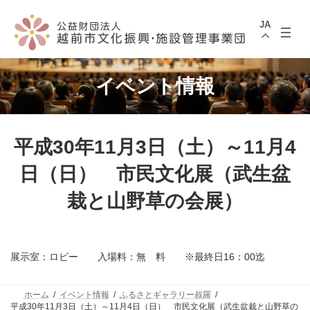
コ
ナ
ン
ビ
JA
テ
ゲ
ン
ー
ツ
シ
へ
ョ
ス
ン
イベント情報
キ
に
ッ
移
プ
動
平成30年11月3日（土）～11月4
日（日） 市民文化展（武生盆
栽と山野草の会展）
展示室：ロビー 入場料：無 料 ※最終日16：00迄
ホーム
イベント情報
ふるさとギャラリー叔羅
平成30年11月3日（土）～11月4日（日） 市民文化展（武生盆栽と山野草の