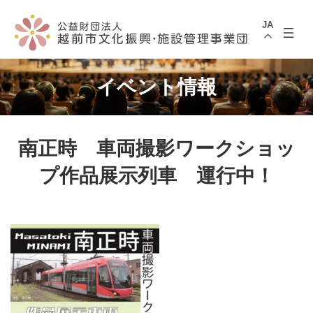
コ
ナ
ン
ビ
JA
テ
ゲ
ン
ー
ツ
シ
へ
ョ
ス
ン
イベント情報
キ
に
ッ
移
プ
動
南正時 車両撮影ワークショッ
プ作品展示列車 運行中！