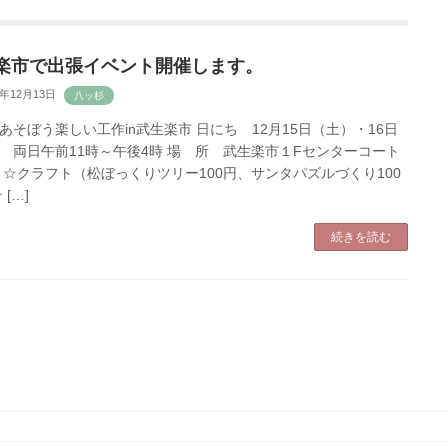
楽市で出張イベント開催します。
8年12月13日
あそぼう楽しい工作in武生楽市 日にち 12月15日（土）・16日
 両日午前11時～午後4時 場 所 武生楽市１Fセンターコート
 ☆クラフト（松ぼっくりツリー100円、サンタパズルづくり100
 […]
続きを読む