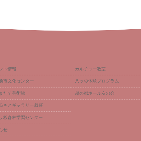
ント情報
カルチャー教室
前市文化センター
八ッ杉体験プログラム
まだて芸術館
越の都ホール友の会
るさとギャラリー叔羅
ッ杉森林学習センター
らせ