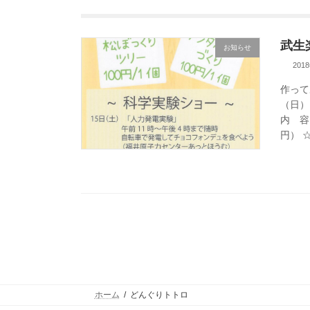
武生
お知らせ
201
作って
（日）
内 容
円） ☆
ホーム
どんぐりトトロ