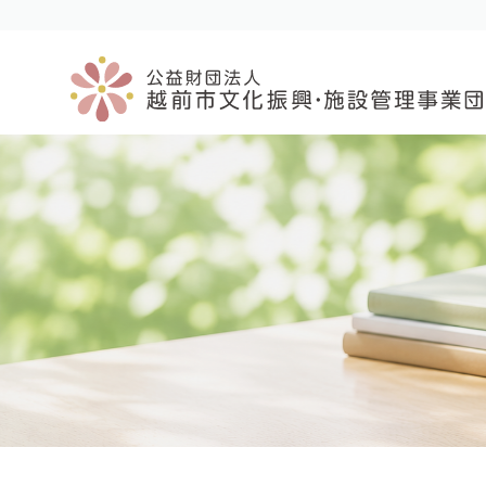
コ
ナ
ン
ビ
テ
ゲ
ン
ー
ツ
シ
へ
ョ
ス
ン
キ
に
ッ
移
プ
動