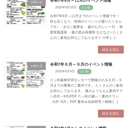
令和7年9月～11月のイベント情報
お知らせ
2025年9月10日
令和7年9月～11月までのイベント情報です！
秋も近くなり、恒例のイベントが盛りだくさん
です♪ ・きのこ観察会 ・森のたのしい一日 ・林
業実践講座 ・森の恵み収穫祭 などなど♪ たくさ
んのご参加お待ちしております☆ ※申 […]
続きを読む
令和7年６月～９月のイベント情報
お知らせ
2025年6月4日
八ッ杉森林学習センターで開催される６月～９
月までの事業のご案内です。 たくさんのご参加
お待ちしております。 森のようちえん案内チラ
シ(6月～9月)PDF 八ッ杉の森へ！案内チラシ
（6月~9月）PDF 夏休み自由研究☆植物 […]
続きを読む