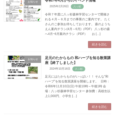
令和7年4月からのイベント情報
お知らせ
2025年2月26日
令和７年度に八ッ杉森林学習センターで開催さ
れる４月～６月までの事業のご案内です。 たく
さんのご参加お待ちしております。 森のようち
えん案内チラシ(4月～6月)（PDF） 八ッ杉の森
へ4月~6月案内チラシ（PDF） お […]
続きを読む
足元のたからもの 和ハーブを知る散策講
お知らせ
座【終了しました】
2024年10月16日
足元にはたからものがいっぱい！！ そんな”和
ハーブ”を知る散策講座を開催します。 日時：
令和6年11月10日(日) 午前10時～午後1時 会
場：八ッ杉森林学習センター 参加費：高校生以
上1,000円、小学生 […]
続きを読む