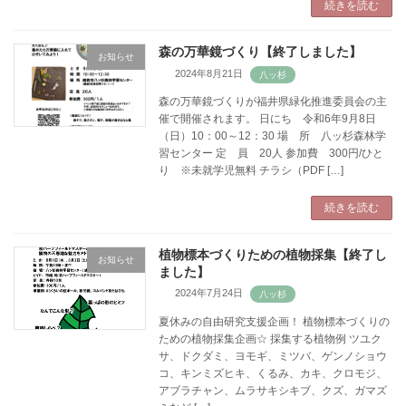
続きを読む
森の万華鏡づくり【終了しました】
お知らせ
2024年8月21日
森の万華鏡づくりが福井県緑化推進委員会の主
催で開催されます。 日にち 令和6年9月8日
（日）10：00～12：30 場 所 八ッ杉森林学
習センター 定 員 20人 参加費 300円/ひと
り ※未就学児無料 チラシ（PDF […]
続きを読む
植物標本づくりための植物採集【終了し
お知らせ
ました】
2024年7月24日
夏休みの自由研究支援企画！ 植物標本づくりの
ための植物採集企画☆ 採集する植物例 ツユク
サ、ドクダミ、ヨモギ、ミツバ、ゲンノショウ
コ、キンミズヒキ、くるみ、カキ、クロモジ、
アブラチャン、ムラサキシキブ、クズ、ガマズ