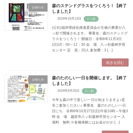
森のステンドグラスをつくろう！【終了
お知らせ
しました】
2024年10月13日
(公社)福井県緑化推進委員会が主催の事業が八
ッ杉で開催されます。 事業名：森のステンドグ
ラスをつくろう！ 開催日：令和6年11月3日
(日)10：00～12：30 会 場 八ッ杉森林学習
センター 定 員：20人 参加費：3 […]
続きを読む
森のたのしい一日を開催します。【終了
お知らせ
しました】
2024年9月25日
今年も森の中で楽しい一日が始まりますよ♪是
非ご参加ください♪ 事業名 森のたのしい一日
日にち 令和6年10月27日(日)午前10時～午後3
時 会 場 越前市八ッ杉森林学習センター 入
場料 無料 ※各種体験にはお金がかか […]