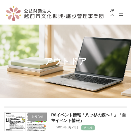
コ
ナ
ン
ビ
JA
テ
ゲ
ン
ー
ツ
シ
へ
ョ
ス
ン
キ
に
ッ
移
プ
動
アウトドア
R8イベント情報「八ッ杉の森へ！」「自
お知らせ
主イベント情報」
2026年3月23日