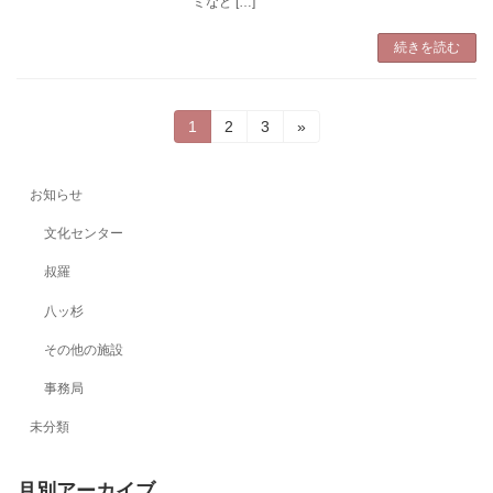
ミなど […]
続きを読む
投
固
固
固
1
2
3
»
定
定
定
稿
ペ
ペ
ペ
ー
ー
ー
の
お知らせ
ジ
ジ
ジ
ペ
文化センター
ー
叔羅
ジ
八ッ杉
送
その他の施設
り
事務局
未分類
月別アーカイブ