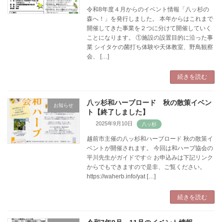
令和8年度４月からのイベント情報「八ッ杉の
森へ！」を発行しました。 本年からはこれまで
開催してきた事業を２つに分けて開催していく
ことになります。 ①施設の設置目的に沿った事
業 シイタケの菌打ち体験や天体教室、野鳥観察
会、 […]
続きを読む
八ッ杉和ハーブロード 秋の散策イベン
お知らせ
ト【終了しました】
2025年9月10日
越前市主催の八ッ杉和ハーブロード 秋の散策イ
ベントが開催されます。 今回は和ハーブ協会の
平川先生がガイドです☆ お申込みは下記リンク
からでもできますので是非、ご覧ください。
https://waherb.info/yat […]
続きを読む