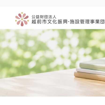
コ
ナ
ン
ビ
テ
ゲ
ン
ー
ツ
シ
へ
ョ
ス
ン
キ
に
ッ
移
プ
動