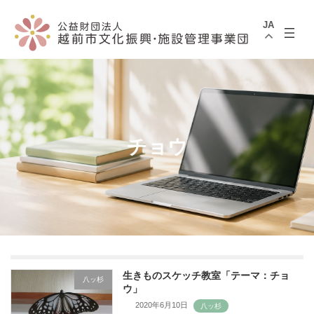
コ
ナ
ン
ビ
JA
テ
ゲ
ン
ー
ツ
シ
へ
ョ
ス
ン
キ
に
ッ
移
プ
動
チョウ
生きものスケッチ教室「テーマ：チョ
八ッ杉
ウ」
2020年6月10日