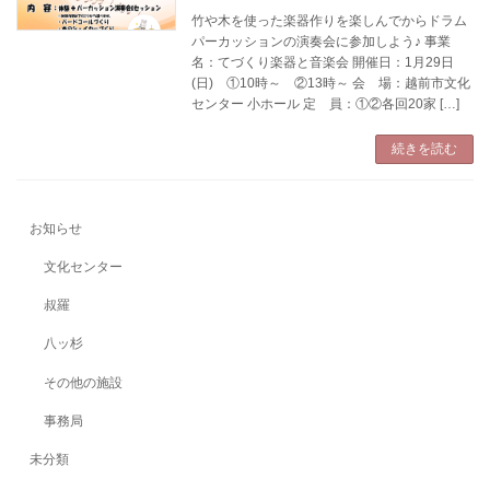
竹や木を使った楽器作りを楽しんでからドラム
パーカッションの演奏会に参加しよう♪ 事業
名：てづくり楽器と音楽会 開催日：1月29日
(日) ①10時～ ②13時～ 会 場：越前市文化
センター 小ホール 定 員：①②各回20家 […]
続きを読む
お知らせ
文化センター
叔羅
八ッ杉
その他の施設
事務局
未分類