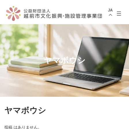
コ
ナ
ン
ビ
JA
テ
ゲ
ン
ー
ツ
シ
へ
ョ
ス
ン
キ
に
ッ
移
プ
動
ヤマボウシ
ヤマボウシ
投稿 はありません。