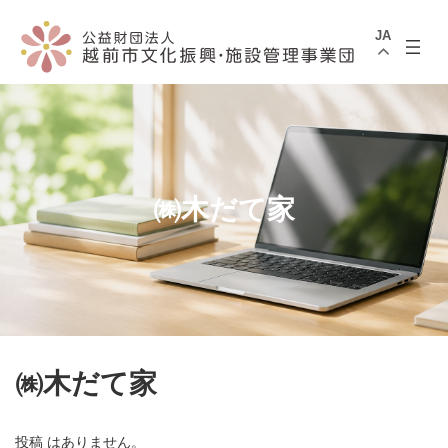
コ
ナ
ン
ビ
JA
テ
ゲ
ン
ー
ツ
シ
へ
ョ
ス
ン
キ
に
ッ
移
プ
動
㈱木だて家
㈱木だて家
投稿 はありません。