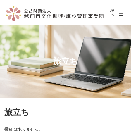
コ
ナ
ン
ビ
JA
テ
ゲ
ン
ー
ツ
シ
へ
ョ
ス
ン
キ
に
ッ
移
プ
動
旅立ち
旅立ち
投稿 はありません。