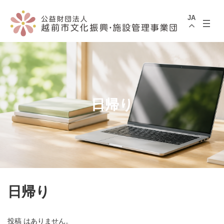
コ
ナ
ン
ビ
JA
テ
ゲ
ン
ー
ツ
シ
へ
ョ
ス
ン
キ
に
ッ
移
プ
動
日帰り
日帰り
投稿 はありません。