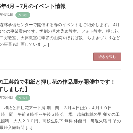
5年4月～7月のイベント情報
3年4月1日
森林学習センターで開催する春のイベントをご紹介します。 4月
までの事業案内です。恒例の草木染め教室、フォト教室、押し花
ヨガ教室、天体教室に季節の山菜やほおば飯、ちまきづくりなど
の事業も計画していま […]
続きを読む
の工芸館で和紙と押し花の作品展が開催中です！
了しました】
3年3月4日
 和紙と押し花アート展 期 間 ３月４日(土)～４月１０日
 時 間 午前９時半～午後５時 会 場 越前和紙の里 卯立の工
入館料 大人２００円、高校生以下 無料 休館日 毎週火曜日 その
最終入館時間 […]