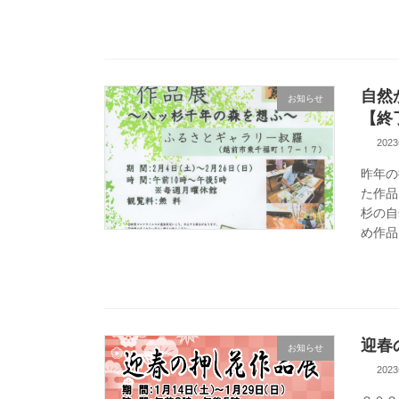
自然
お知らせ
【終
202
昨年の
た作品
杉の自
め作品
迎春
お知らせ
202