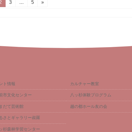
固
2
固
3
…
固
5
»
定
定
定
ペ
ペ
ペ
ー
ー
ー
ジ
ジ
ジ
ント情報
カルチャー教室
前市文化センター
八ッ杉体験プログラム
まだて芸術館
越の都ホール友の会
るさとギャラリー叔羅
ッ杉森林学習センター