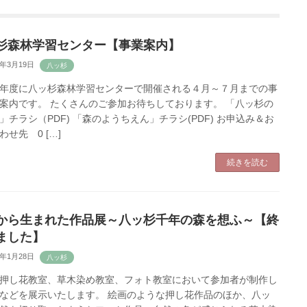
杉森林学習センター【事業案内】
4年3月19日
年度に八ッ杉森林学習センターで開催される４月～７月までの事
案内です。 たくさんのご参加お待ちしております。 「八ッ杉の
」チラシ（PDF) 「森のようちえん」チラシ(PDF) お申込み＆お
わせ先 0 […]
続きを読む
から生まれた作品展～八ッ杉千年の森を想ふ～【終
ました】
4年1月28日
押し花教室、草木染め教室、フォト教室において参加者が制作し
などを展示いたします。 絵画のような押し花作品のほか、八ッ