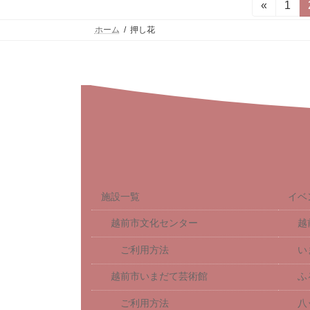
投
«
固
1
定
稿
ホーム
押し花
ペ
ー
の
ジ
ペ
ー
ジ
送
り
施設一覧
イベ
越前市文化センター
越
ご利用方法
い
越前市いまだて芸術館
ふ
ご利用方法
八