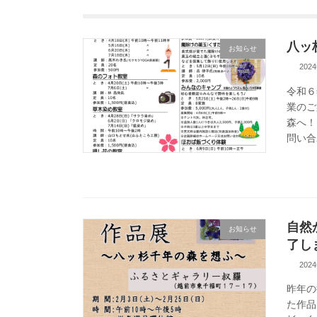
八ッ
お知らせ
202
令和６
業のご
森へ！
問い合
自然
お知らせ
了し
202
昨年の
た作品