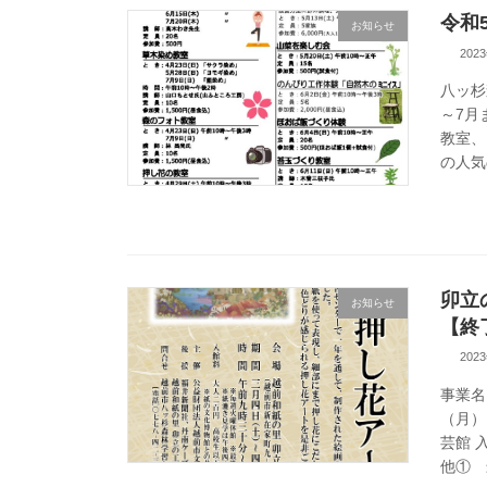
令和
お知らせ
202
八ッ杉
～7月
教室、
の人気
卯立
お知らせ
【終
202
事業名
（月）
芸館 
他① 