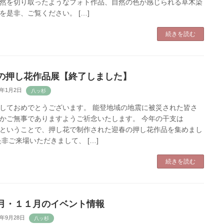
然を切り取ったようなフォト作品、自然の色が感じられる草木染
を是非、ご覧ください。 […]
続きを読む
の押し花作品展【終了しました】
4年1月2日
しておめでとうございます。 能登地域の地震に被災された皆さ
かご無事でありますようご祈念いたします。 今年の干支は
ということで、押し花で制作された迎春の押し花作品を集めまし
是非ご来場いただきまして、 […]
続きを読む
月・１１月のイベント情報
3年9月28日