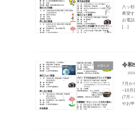
八ッ杉
希望す
お電話
[…]
令和
お知らせ
202
7月か
~10
(7月
やお申し