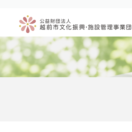
コ
ナ
ン
ビ
テ
ゲ
ン
ー
ツ
シ
へ
ョ
ス
ン
キ
に
ッ
移
プ
動