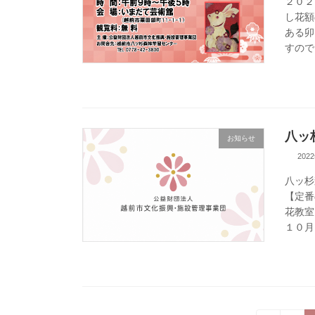
２０２
し花額
ある卯
すので
八ッ
お知らせ
202
八ッ杉
【定番
花教室
１０月