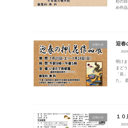
杉の自
め作品
迎春
お知らせ
202
明けま
まどう
「辰」
た。 
１０
お知らせ
202