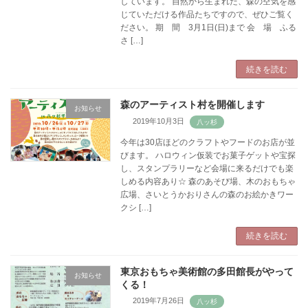
しています。 自然から生まれた、森の空気を感
じていただける作品たちですので、ぜひご覧く
ださい。 期 間 3月1日(日)まで 会 場 ふる
さ […]
続きを読む
森のアーティスト村を開催します
お知らせ
2019年10月3日
今年は30店ほどのクラフトやフードのお店が並
びます。 ハロウィン仮装でお菓子ゲットや宝探
し、スタンプラリーなど会場に来るだけでも楽
しめる内容あり☆ 森のあそび場、木のおもちゃ
広場、さいとうかおりさんの森のお絵かきワー
クシ […]
続きを読む
東京おもちゃ美術館の多田館長がやって
お知らせ
くる！
2019年7月26日