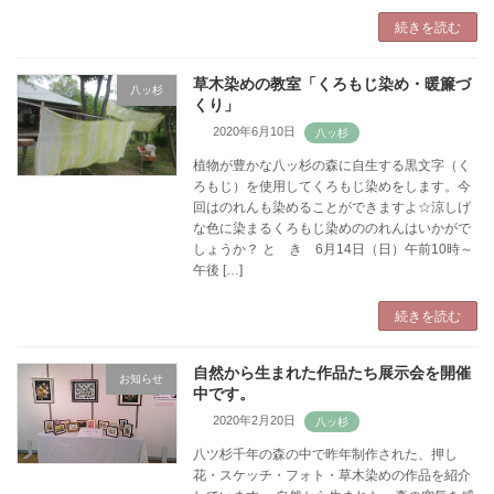
続きを読む
草木染めの教室「くろもじ染め・暖簾づ
八ッ杉
くり」
2020年6月10日
植物が豊かな八ッ杉の森に自生する黒文字（く
ろもじ）を使用してくろもじ染めをします。今
回はのれんも染めることができますよ☆涼しげ
な色に染まるくろもじ染めののれんはいかがで
しょうか？ と き 6月14日（日）午前10時～
午後 […]
続きを読む
自然から生まれた作品たち展示会を開催
お知らせ
中です。
2020年2月20日
八ツ杉千年の森の中で昨年制作された、押し
花・スケッチ・フォト・草木染めの作品を紹介