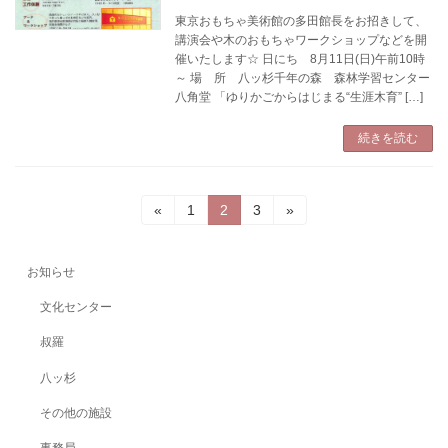
東京おもちゃ美術館の多田館長をお招きして、
講演会や木のおもちゃワークショップなどを開
催いたします☆ 日にち 8月11日(日)午前10時
～ 場 所 八ッ杉千年の森 森林学習センター
八角堂 「ゆりかごからはじまる“生涯木育” […]
続きを読む
投
固
固
固
«
1
2
3
»
定
定
定
稿
ペ
ペ
ペ
ー
ー
ー
の
お知らせ
ジ
ジ
ジ
ペ
文化センター
ー
叔羅
ジ
八ッ杉
送
その他の施設
事務局