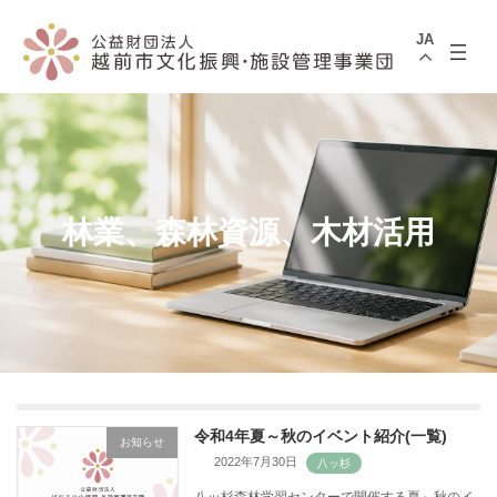
コ
ナ
ン
ビ
JA
テ
ゲ
ン
ー
ツ
シ
へ
ョ
ス
ン
キ
に
ッ
移
プ
動
林業、森林資源、木材活用
令和4年夏～秋のイベント紹介(一覧)
お知らせ
2022年7月30日
八ッ杉森林学習センターで開催する夏～秋のイ