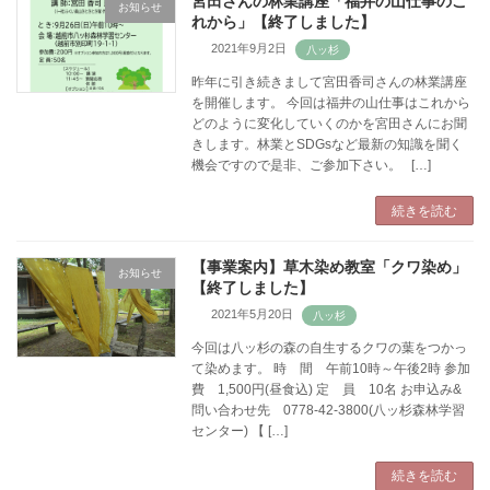
宮田さんの林業講座「福井の山仕事のこ
お知らせ
れから」【終了しました】
2021年9月2日
昨年に引き続きまして宮田香司さんの林業講座
を開催します。 今回は福井の山仕事はこれから
どのように変化していくのかを宮田さんにお聞
きします。林業とSDGsなど最新の知識を聞く
機会ですので是非、ご参加下さい。 […]
続きを読む
【事業案内】草木染め教室「クワ染め」
お知らせ
【終了しました】
2021年5月20日
今回は八ッ杉の森の自生するクワの葉をつかっ
て染めます。 時 間 午前10時～午後2時 参加
費 1,500円(昼食込) 定 員 10名 お申込み&
問い合わせ先 0778-42-3800(八ッ杉森林学習
センター) 【 […]
続きを読む