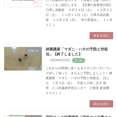
ベントをご紹介します。 【定番の各教室日程】
◎押し花教室 ９月２４日（土）、１０月２２
日（土）、１１月１２日（土） ◎草木染め教
室 １０月２日（日）「木の実染め」、１１月
１ […]
続きを読む
林業講座「マダニ・ハチの予防と対処
お知らせ
法」【終了しました】
2022年6月23日
これからの時期に多くなるマダニやハチについ
て詳しく知って、きちんと予防しましょう！ 林
業講座「マダニ・ハチの予防と対処法」 日に
ち ７月３日（日） 午前１０時～正午 場
所 八ッ杉森林学習センター 八角堂 参加費
５００ […]
続きを読む