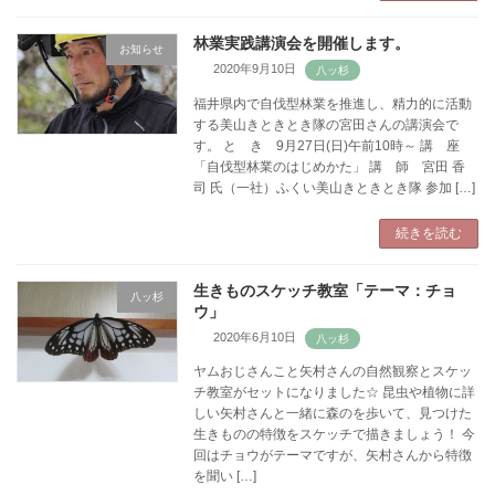
林業実践講演会を開催します。
お知らせ
2020年9月10日
福井県内で自伐型林業を推進し、精力的に活動
する美山きときとき隊の宮田さんの講演会で
す。 と き 9月27日(日)午前10時～ 講 座
「自伐型林業のはじめかた」 講 師 宮田 香
司 氏（一社）ふくい美山きときとき隊 参加 […]
続きを読む
生きものスケッチ教室「テーマ：チョ
八ッ杉
ウ」
2020年6月10日
ヤムおじさんこと矢村さんの自然観察とスケッ
チ教室がセットになりました☆ 昆虫や植物に詳
しい矢村さんと一緒に森のを歩いて、見つけた
生きものの特徴をスケッチで描きましょう！ 今
回はチョウがテーマですが、矢村さんから特徴
を聞い […]